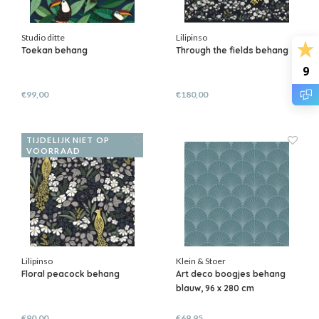
Studio ditte
Lilipinso
Toekan behang
Through the fields behang
9
€99,00
€180,00
TIJDELIJK NIET OP
VOORRAAD
Lilipinso
Klein & Stoer
Floral peacock behang
Art deco boogjes behang
blauw, 96 x 280 cm
€90,00
€69,95