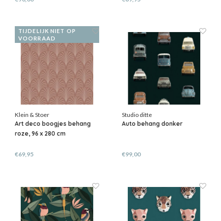
TIJDELIJK NIET OP
VOORRAAD
Klein & Stoer
Studio ditte
Art deco boogjes behang
Auto behang donker
roze, 96 x 280 cm
€69,95
€99,00