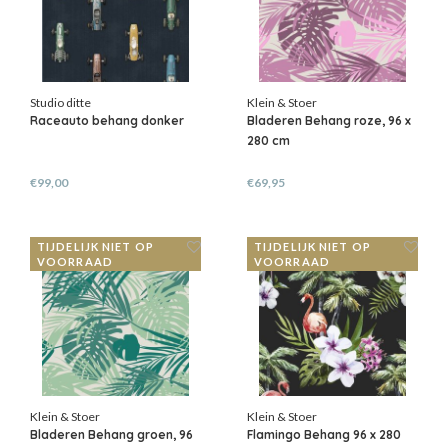
Studio ditte
Klein & Stoer
Raceauto behang donker
Bladeren Behang roze, 96 x
280 cm
€99,00
€69,95
TIJDELIJK NIET OP
TIJDELIJK NIET OP
VOORRAAD
VOORRAAD
Klein & Stoer
Klein & Stoer
Bladeren Behang groen, 96
Flamingo Behang 96 x 280