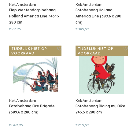
Kek Amsterdam
Kek Amsterdam
Fiep Westendorp behang
Fotobehang Holland
Holland America Line, 146.1 x
America Line (389.6 x 280
280 cm
cm)
€99,95
€349,95
TIJDELIJK NIET OP
TIJDELIJK NIET OP
VOORRAAD
VOORRAAD
Kek Amsterdam
Kek Amsterdam
Fotobehang Fire Brigade
Fotobehang Riding my Bike,
(389.6 x 280 cm)
243.5 x 280 cm
€349,95
€219,95