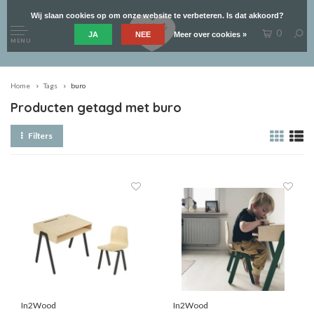
Wij slaan cookies op om onze website te verbeteren. Is dat akkoord?
0
JA
NEE
Meer over cookies »
MENU
Home
Tags
buro
Producten getagd met buro
Filters
In2Wood
In2Wood