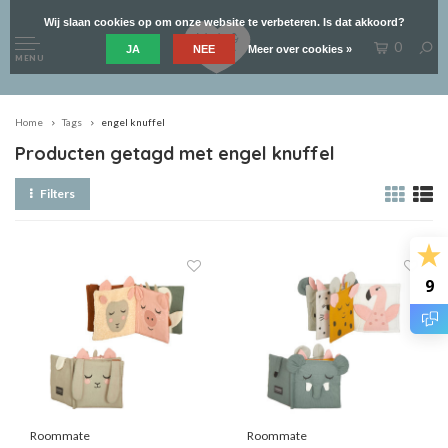
Wij slaan cookies op om onze website te verbeteren. Is dat akkoord?
0
JA
NEE
Meer over cookies »
MENU
Home
Tags
engel knuffel
Producten getagd met engel knuffel
Filters
9
Roommate
Roommate