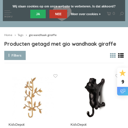
Wij slaan cookies op om onze website te verbeteren. Is dat akkoord?
0
JA
NEE
Meer over cookies »
MENU
Home
Tags
gio wandhaak giraffe
Producten getagd met gio wandhaak giraffe
Filters
9
KidsDepot
KidsDepot