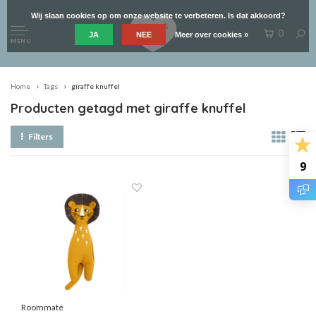
Wij slaan cookies op om onze website te verbeteren. Is dat akkoord?
0
JA
NEE
Meer over cookies »
MENU
Home
Tags
giraffe knuffel
Producten getagd met giraffe knuffel
Filters
9
Roommate