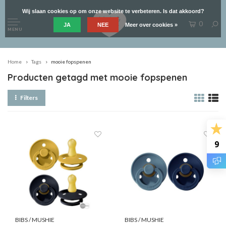
Wij slaan cookies op om onze website te verbeteren. Is dat akkoord?
0
JA
NEE
Meer over cookies »
MENU
Home
Tags
mooie fopspenen
Producten getagd met mooie fopspenen
Filters
9
BIBS / MUSHIE
BIBS / MUSHIE