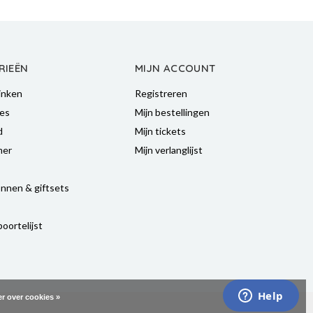
RIEËN
MIJN ACCOUNT
inken
Registreren
es
Mijn bestellingen
d
Mijn tickets
mer
Mijn verlanglijst
nnen & giftsets
oortelijst
r over cookies »