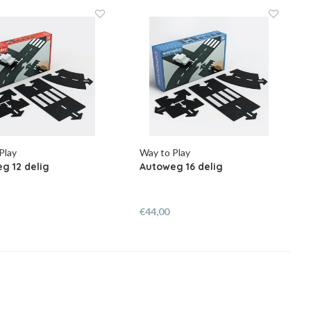
Play
Way to Play
g 12 delig
Autoweg 16 delig
€44,00