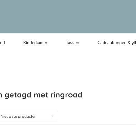
oed
Kinderkamer
Tassen
Cadeaubonnen & gif
n getagd met ringroad
Nieuwste producten