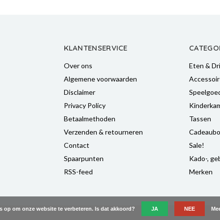
KLANTENSERVICE
CATEGO
Over ons
Eten & Dr
Algemene voorwaarden
Accessoir
Disclaimer
Speelgoe
Privacy Policy
Kinderka
Betaalmethoden
Tassen
Verzenden & retourneren
Cadeaubo
Contact
Sale!
Spaarpunten
Kado-, geb
RSS-feed
Merken
es op om onze website te verbeteren. Is dat akkoord?
JA
NEE
Mee