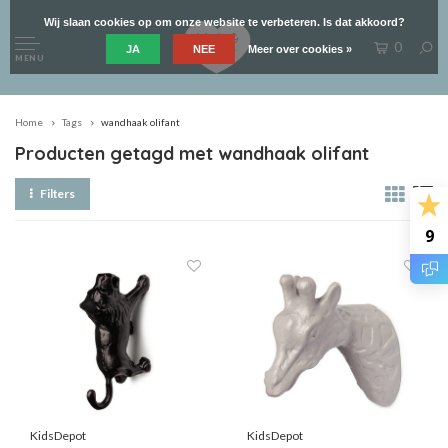
Wij slaan cookies op om onze website te verbeteren. Is dat akkoord?
0
JA
NEE
Meer over cookies »
MENU
Home
Tags
wandhaak olifant
Producten getagd met wandhaak olifant
Filters
9
KidsDepot
KidsDepot