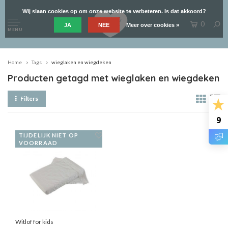
Wij slaan cookies op om onze website te verbeteren. Is dat akkoord?
0
JA
NEE
Meer over cookies »
MENU
Home
Tags
wieglaken en wiegdeken
Producten getagd met wieglaken en wiegdeken
Filters
9
TIJDELIJK NIET OP
VOORRAAD
Witlof for kids