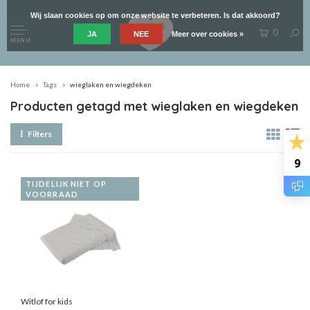
Wij slaan cookies op om onze website te verbeteren. Is dat akkoord?
0
JA
NEE
Meer over cookies »
MENU
Home
Tags
wieglaken en wiegdeken
Producten getagd met wieglaken en wiegdeken
Filters
9
TIJDELIJK NIET OP
VOORRAAD
Witlof for kids