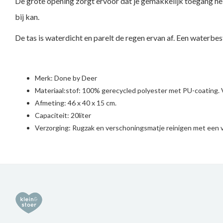
De grote opening zorgt ervoor dat je gemakkelijk toegang heb
bij kan.
De tas is waterdicht en parelt de regen ervan af. Een waterb
Merk:
Done by Deer
Materiaal:stof: 100% gerecycled polyester met PU-coating. 
Afmeting: 46 x 40 x 15 cm.
Capaciteit: 20liter
Verzorging: Rugzak en verschoningsmatje reinigen met een v