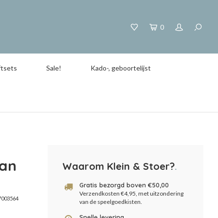
0
tsets
Sale!
Kado-, geboortelijst
van
Waarom Klein & Stoer?
.
Gratis bezorgd boven €50,00
Verzendkosten €4,95, met uitzondering
003564
van de speelgoedkisten.
Snelle levering