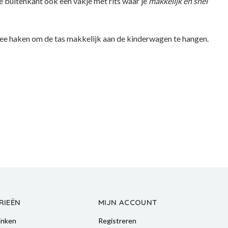
e buitenkant ook een vakje met rits waar je
makkelijk en snel
twee haken om de tas makkelijk aan de kinderwagen te hangen.
RIEËN
MIJN ACCOUNT
inken
Registreren