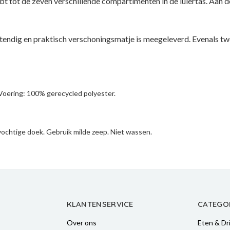
t tot de zeven verschillende compartimenten in de luiertas. Aan d
estendig en praktisch verschoningsmatje is meegeleverd. Evenals 
Voering: 100% gerecycled polyester.
ochtige doek. Gebruik milde zeep. Niet wassen.
KLANTENSERVICE
CATEGO
Over ons
Eten & Dr