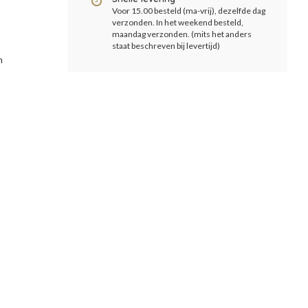
Voor 15.00 besteld (ma-vrij), dezelfde dag
verzonden. In het weekend besteld,
maandag verzonden. (mits het anders
staat beschreven bij levertijd)
n