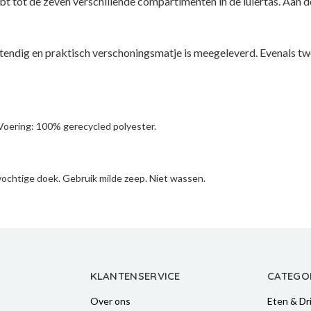
t tot de zeven verschillende compartimenten in de luiertas. Aan d
estendig en praktisch verschoningsmatje is meegeleverd. Evenals 
Voering: 100% gerecycled polyester.
ochtige doek. Gebruik milde zeep. Niet wassen.
KLANTENSERVICE
CATEGO
Over ons
Eten & Dr