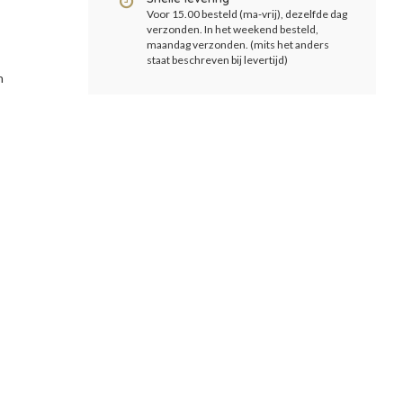
Voor 15.00 besteld (ma-vrij), dezelfde dag
verzonden. In het weekend besteld,
maandag verzonden. (mits het anders
staat beschreven bij levertijd)
n