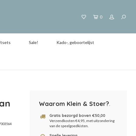
0
tsets
Sale!
Kado-, geboortelijst
van
Waarom Klein & Stoer?
.
Gratis bezorgd boven €50,00
Verzendkosten €4,95, met uitzondering
003564
van de speelgoedkisten.
Snelle levering