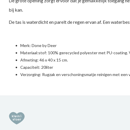
De grote opening zorgt ervoor dat je gemakkelijk toegang heb
bij kan.
De tas is waterdicht en parelt de regen ervan af. Een waterb
Merk:
Done by Deer
Materiaal:stof: 100% gerecycled polyester met PU-coating. 
Afmeting: 46 x 40 x 15 cm.
Capaciteit: 20liter
Verzorging: Rugzak en verschoningsmatje reinigen met een v