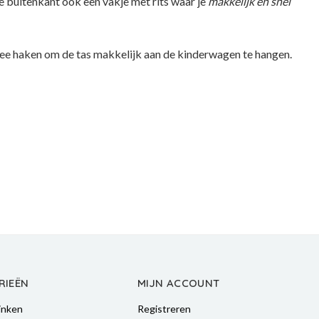
e buitenkant ook een vakje met rits waar je
makkelijk en snel
twee haken om de tas makkelijk aan de kinderwagen te hangen.
RIEËN
MIJN ACCOUNT
inken
Registreren