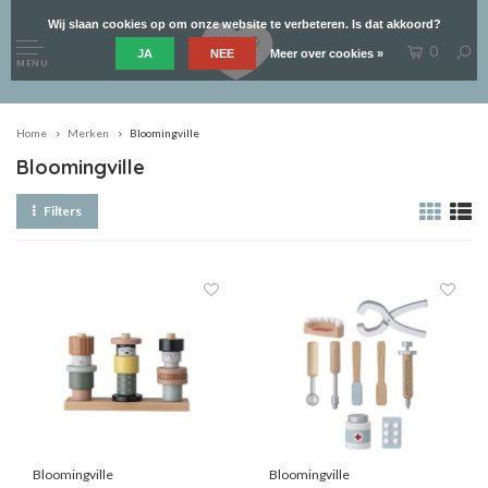
Wij slaan cookies op om onze website te verbeteren. Is dat akkoord?
0
JA
NEE
Meer over cookies »
MENU
Home
Merken
Bloomingville
Bloomingville
Filters
Bloomingville
Bloomingville