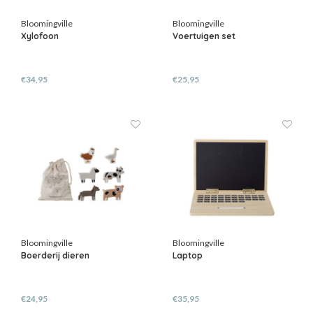
Bloomingville
Bloomingville
Xylofoon
Voertuigen set
€34,95
€25,95
Bloomingville
Bloomingville
Boerderij dieren
Laptop
€24,95
€35,95