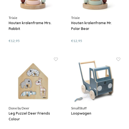
Trixie
Trixie
Houten kralenframe Mrs.
Houten kralenframe Mr.
Rabbit
Polar Bear
€12,95
€12,95
Done by Deer
SmallStuff
Leg Puzzel Deer Friends
Loopwagen
Colour