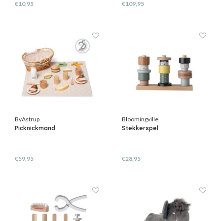
€10,95
€109,95
ByAstrup
Bloomingville
Picknickmand
Stekkerspel
€59,95
€28,95