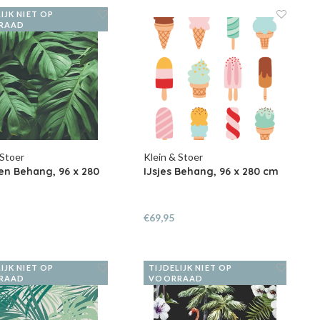
IJK NIET OP
RAAD
 Stoer
Klein & Stoer
en Behang, 96 x 280
IJsjes Behang, 96 x 280 cm
€69,95
IJK NIET OP
TIJDELIJK NIET OP
RAAD
VOORRAAD