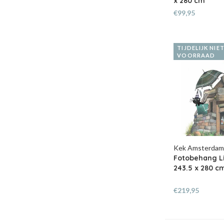
x 280 cm
€99,95
TIJDELIJK NIE
VOORRAAD
Kek Amsterda
Fotobehang Li
243.5 x 280 c
€219,95