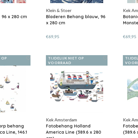
Klein & Stoer
Kek Am
 96 x 280 cm
Bladeren Behang blauw, 96
Botani
x 280 cm
Monste
€69,95
€69,95
T OP
TIJDELIJK NIET OP
TIJDEL
VOORRAAD
VOOR
m
Kek Amsterdam
Kek Am
orp behang
Fotobehang Holland
Fotobe
a Line, 146.1
America Line (389.6 x 280
(389.6