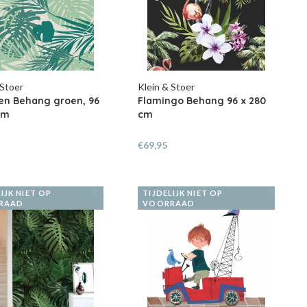
 Stoer
Klein & Stoer
en Behang groen, 96
Flamingo Behang 96 x 280
cm
cm
€69,95
IJK NIET OP
TIJDELIJK NIET OP
RAAD
VOORRAAD