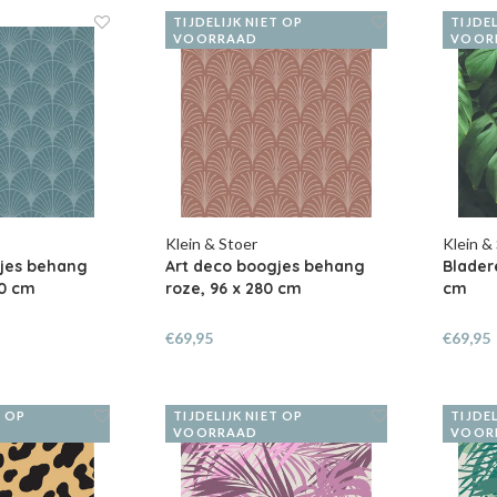
TIJDELIJK NIET OP
TIJDEL
VOORRAAD
VOOR
Klein & Stoer
Klein &
gjes behang
Art deco boogjes behang
Blader
80 cm
roze, 96 x 280 cm
cm
€69,95
€69,95
T OP
TIJDELIJK NIET OP
TIJDEL
VOORRAAD
VOOR