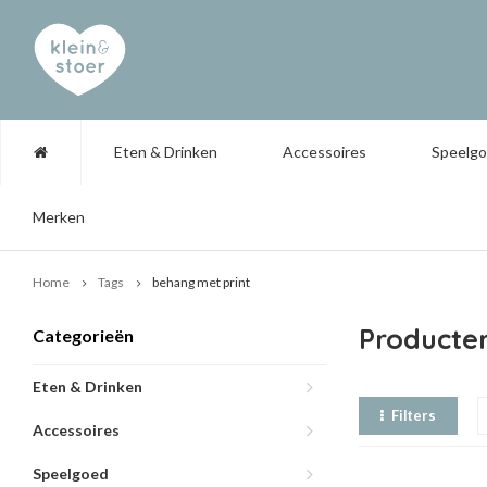
Eten & Drinken
Accessoires
Speelg
Merken
Home
Tags
behang met print
Producte
Categorieën
Eten & Drinken
Filters
Accessoires
Speelgoed