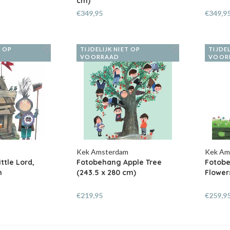
cm)
€349,95
€349,9
T OP
TIJDELIJK NIET OP
TIJDEL
VOORRAAD
VOOR
m
Kek Amsterdam
Kek Am
ttle Lord,
Fotobehang Apple Tree
Fotobe
m
(243.5 x 280 cm)
Flower
€219,95
€259,9