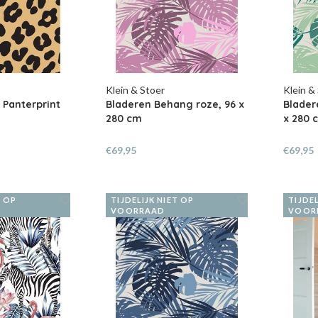
Klein & Stoer
Klein &
 Panterprint
Bladeren Behang roze, 96 x
Blader
280 cm
x 280 
€69,95
€69,95
T OP
TIJDELIJK NIET OP
TIJDEL
VOORRAAD
VOOR