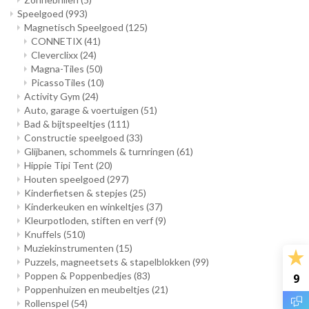
Speelgoed
(993)
Magnetisch Speelgoed
(125)
CONNETIX
(41)
Cleverclixx
(24)
Magna-Tiles
(50)
PicassoTiles
(10)
Activity Gym
(24)
Auto, garage & voertuigen
(51)
Bad & bijtspeeltjes
(111)
Constructie speelgoed
(33)
Glijbanen, schommels & turnringen
(61)
Hippie Tipi Tent
(20)
Houten speelgoed
(297)
Kinderfietsen & stepjes
(25)
Kinderkeuken en winkeltjes
(37)
Kleurpotloden, stiften en verf
(9)
Knuffels
(510)
Muziekinstrumenten
(15)
Puzzels, magneetsets & stapelblokken
(99)
Poppen & Poppenbedjes
(83)
9
Poppenhuizen en meubeltjes
(21)
Rollenspel
(54)