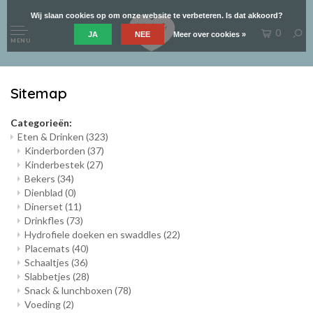
Wij slaan cookies op om onze website te verbeteren. Is dat akkoord?
0
JA
NEE
Meer over cookies »
MENU
Sitemap
Categorieën:
Eten & Drinken
(323)
Kinderborden
(37)
Kinderbestek
(27)
Bekers
(34)
Dienblad
(0)
Dinerset
(11)
Drinkfles
(73)
Hydrofiele doeken en swaddles
(22)
Placemats
(40)
Schaaltjes
(36)
Slabbetjes
(28)
Snack & lunchboxen
(78)
Voeding
(2)