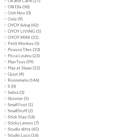
Oli and Carol
(27)
Olli Ella
(36)
Ooh Noo
(0)
Ooly
(9)
OYOY living
(42)
OYOY LIVING
(5)
OYOY MINI
(31)
Petit Monkey
(5)
PicassoTiles
(10)
Picca Loulou
(23)
PlanToys
(99)
Play at Slaep
(22)
Quut
(4)
Roommate
(146)
S
(0)
Sebra
(3)
Skooter
(5)
Small Foot
(1)
SmallStuff
(2)
Stick Stay
(16)
Sticky Lemon
(7)
Studio ditte
(65)
Studio Loco
(16)