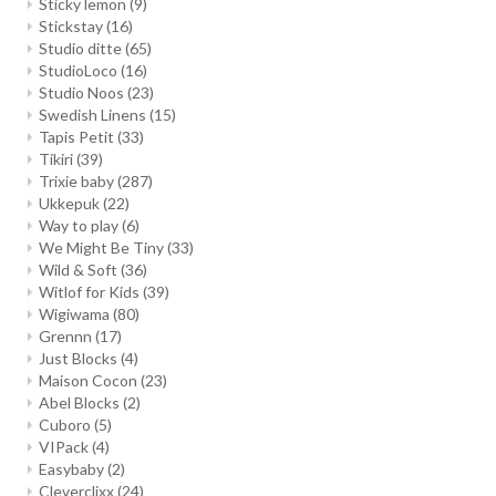
Sticky lemon
(9)
Stickstay
(16)
Studio ditte
(65)
StudioLoco
(16)
Studio Noos
(23)
Swedish Linens
(15)
Tapis Petit
(33)
Tikiri
(39)
Trixie baby
(287)
Ukkepuk
(22)
Way to play
(6)
We Might Be Tiny
(33)
Wild & Soft
(36)
Witlof for Kids
(39)
Wigiwama
(80)
Grennn
(17)
Just Blocks
(4)
Maison Cocon
(23)
Abel Blocks
(2)
Cuboro
(5)
VIPack
(4)
Easybaby
(2)
Cleverclixx
(24)