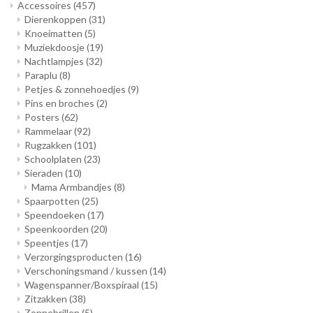
Accessoires
(457)
Dierenkoppen
(31)
Knoeimatten
(5)
Muziekdoosje
(19)
Nachtlampjes
(32)
Paraplu
(8)
Petjes & zonnehoedjes
(9)
Pins en broches
(2)
Posters
(62)
Rammelaar
(92)
Rugzakken
(101)
Schoolplaten
(23)
Sieraden
(10)
Mama Armbandjes
(8)
Spaarpotten
(25)
Speendoeken
(17)
Speenkoorden
(20)
Speentjes
(17)
Verzorgingsproducten
(16)
Verschoningsmand / kussen
(14)
Wagenspanner/Boxspiraal
(15)
Zitzakken
(38)
Zonnebrillen
(5)